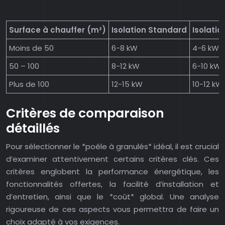
Surface à chauffer (m²)
Isolation Standard
Isolati
Moins de 50
6-8 kW
4-6 kW
50 – 100
8-12 kW
6-10 kW
Plus de 100
12-15 kW
10-12 kW
Critères de comparaison
détaillés
Pour sélectionner le *poêle à granulés* idéal, il est crucial
d’examiner attentivement certains critères clés. Ces
critères englobent la performance énergétique, les
fonctionnalités offertes, la facilité d’installation et
d’entretien, ainsi que le *coût* global. Une analyse
rigoureuse de ces aspects vous permettra de faire un
choix adapté à vos exigences.