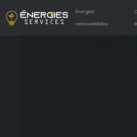
Énergies
C
renouvelables
é