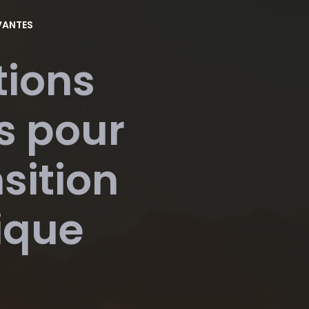
VANTES
tions
s pour
sition
ique